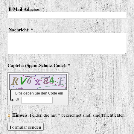
E-Mail-Adresse:
*
Nachricht:
*
Captcha (Spam-Schutz-Code): *
Bitte geben Sie den Code ein
↺
Hinweis
: Felder, die mit
*
bezeichnet sind, sind Pflichtfelder.